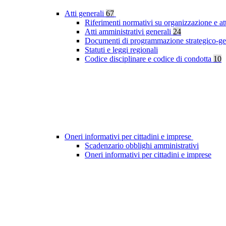
Atti generali
67
Riferimenti normativi su organizzazione e at
Atti amministrativi generali
24
Documenti di programmazione strategico-ge
Statuti e leggi regionali
Codice disciplinare e codice di condotta
10
Oneri informativi per cittadini e imprese
Scadenzario obblighi amministrativi
Oneri informativi per cittadini e imprese