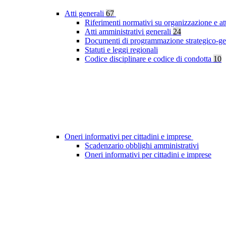
Atti generali
67
Riferimenti normativi su organizzazione e at
Atti amministrativi generali
24
Documenti di programmazione strategico-ge
Statuti e leggi regionali
Codice disciplinare e codice di condotta
10
Oneri informativi per cittadini e imprese
Scadenzario obblighi amministrativi
Oneri informativi per cittadini e imprese