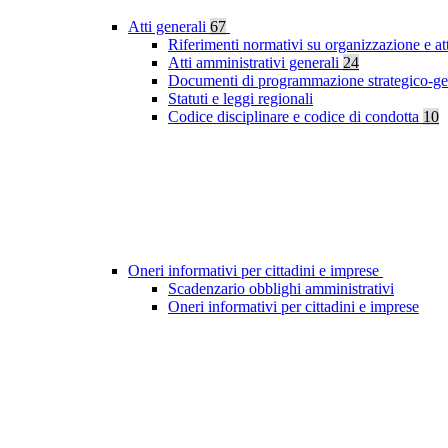
Atti generali
67
Riferimenti normativi su organizzazione e at
Atti amministrativi generali
24
Documenti di programmazione strategico-ge
Statuti e leggi regionali
Codice disciplinare e codice di condotta
10
Oneri informativi per cittadini e imprese
Scadenzario obblighi amministrativi
Oneri informativi per cittadini e imprese