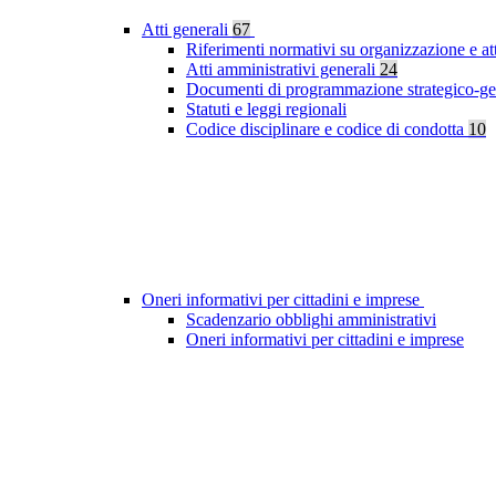
Atti generali
67
Riferimenti normativi su organizzazione e at
Atti amministrativi generali
24
Documenti di programmazione strategico-ge
Statuti e leggi regionali
Codice disciplinare e codice di condotta
10
Oneri informativi per cittadini e imprese
Scadenzario obblighi amministrativi
Oneri informativi per cittadini e imprese