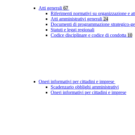
Atti generali
67
Riferimenti normativi su organizzazione e at
Atti amministrativi generali
24
Documenti di programmazione strategico-ge
Statuti e leggi regionali
Codice disciplinare e codice di condotta
10
Oneri informativi per cittadini e imprese
Scadenzario obblighi amministrativi
Oneri informativi per cittadini e imprese