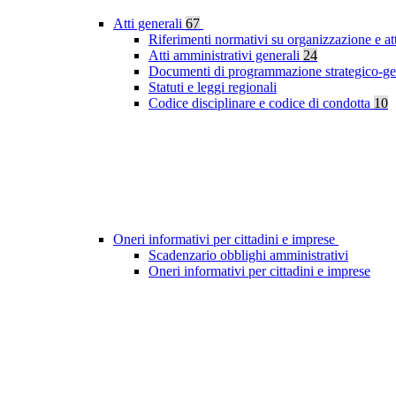
Atti generali
67
Riferimenti normativi su organizzazione e at
Atti amministrativi generali
24
Documenti di programmazione strategico-ge
Statuti e leggi regionali
Codice disciplinare e codice di condotta
10
Oneri informativi per cittadini e imprese
Scadenzario obblighi amministrativi
Oneri informativi per cittadini e imprese