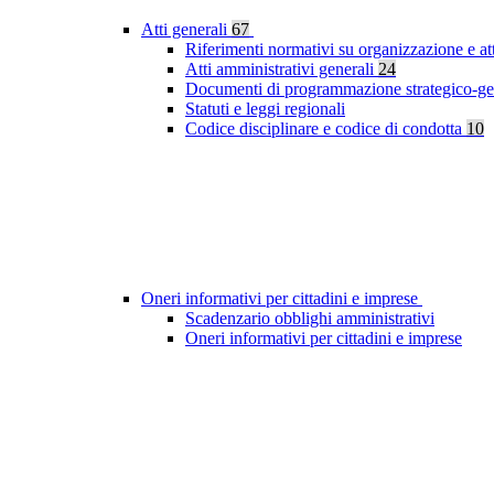
Atti generali
67
Riferimenti normativi su organizzazione e at
Atti amministrativi generali
24
Documenti di programmazione strategico-ge
Statuti e leggi regionali
Codice disciplinare e codice di condotta
10
Oneri informativi per cittadini e imprese
Scadenzario obblighi amministrativi
Oneri informativi per cittadini e imprese