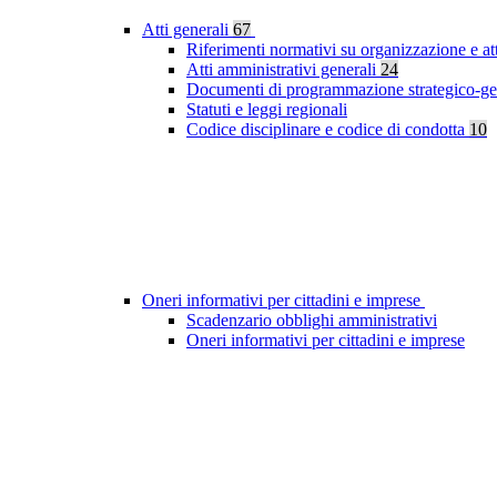
Atti generali
67
Riferimenti normativi su organizzazione e at
Atti amministrativi generali
24
Documenti di programmazione strategico-ge
Statuti e leggi regionali
Codice disciplinare e codice di condotta
10
Oneri informativi per cittadini e imprese
Scadenzario obblighi amministrativi
Oneri informativi per cittadini e imprese