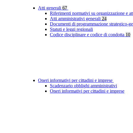
Atti generali
67
Riferimenti normativi su organizzazione e at
Atti amministrativi generali
24
Documenti di programmazione strategico-ge
Statuti e leggi regionali
Codice disciplinare e codice di condotta
10
Oneri informativi per cittadini e imprese
Scadenzario obblighi amministrativi
Oneri informativi per cittadini e imprese