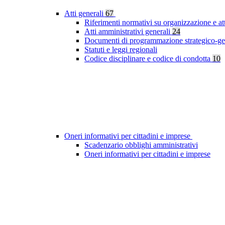
Atti generali
67
Riferimenti normativi su organizzazione e at
Atti amministrativi generali
24
Documenti di programmazione strategico-ge
Statuti e leggi regionali
Codice disciplinare e codice di condotta
10
Oneri informativi per cittadini e imprese
Scadenzario obblighi amministrativi
Oneri informativi per cittadini e imprese